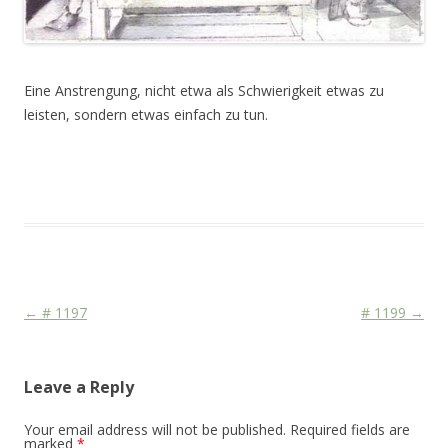
Eine Anstrengung, nicht etwa als Schwierigkeit etwas zu
leisten, sondern etwas einfach zu tun.
This entry was posted in
Das Blog
and tagged
Art
on
August 17,
2011
.
Post navigation
←
# 1197
# 1199
→
Leave a Reply
Your email address will not be published.
Required fields are
marked
*