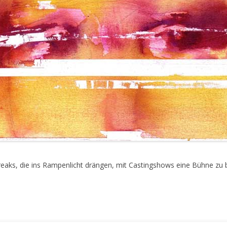
reaks, die ins Rampenlicht drängen, mit Castingshows eine Bühne zu bi
gged
Art
,
Face
,
Media
,
Stage
on
September 3, 2011
.