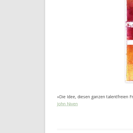
»Die Idee, diesen ganzen talentfreien F
John Niven
This entry was posted in
Das Blog
and ta