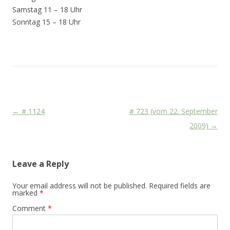
Samstag 11 – 18 Uhr
Sonntag 15 – 18 Uhr
This entry was posted in
Das Blog
on
October 29, 2010
.
Post navigation
←
# 1124
# 723 (vom 22. September
2009)
→
Leave a Reply
Your email address will not be published.
Required fields are
marked
*
Comment
*